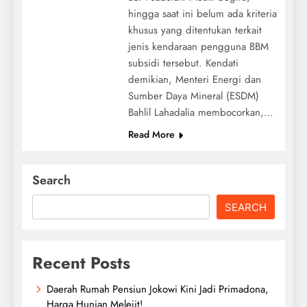
hingga saat ini belum ada kriteria
khusus yang ditentukan terkait
jenis kendaraan pengguna BBM
subsidi tersebut. Kendati
demikian, Menteri Energi dan
Sumber Daya Mineral (ESDM)
Bahlil Lahadalia membocorkan,…
Read More
Search
SEARCH
Recent Posts
Daerah Rumah Pensiun Jokowi Kini Jadi Primadona,
Harga Hunian Melejit!