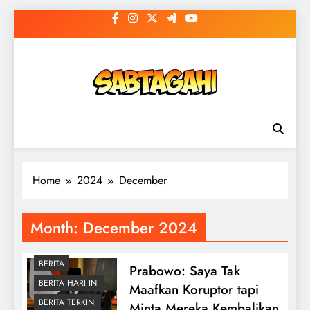
Skip
to
content
Home
2024
December
Month:
December 2024
BERITA
Prabowo: Saya Tak
BERITA HARI INI
Maafkan Koruptor tapi
BERITA TERKINI
Minta Mereka Kembalikan