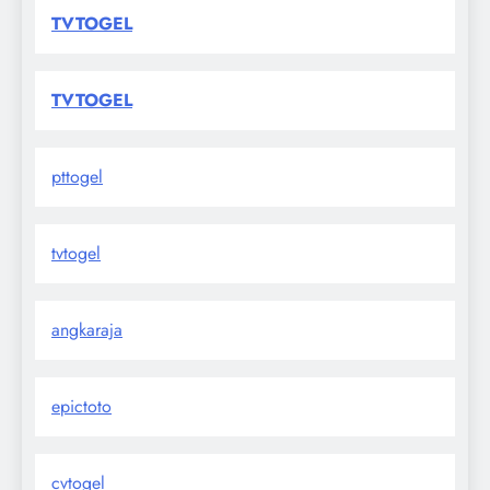
TVTOGEL
TVTOGEL
pttogel
tvtogel
angkaraja
epictoto
cvtogel