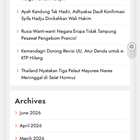
Ayah Kandung Tak Hadir, Adhyaksa Dault Konfirmasi
Syifa Hadju Dinikahkan Wali Hakim
Rusia Wanti-wanti Negara Eropa Tidak Tampung
Pesawat Pengebom Prancis!
Kemendagri Dorong Revisi UU, Atur Denda untuk e-
KTP Hilang
Thailand Nyatakan Tiga Pelaut Mayuree Naree
Meninggal di Selat Hormuz
Archives
June 2026
April 2026
March 2026