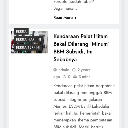
koruptor sudah tobat?
Bagaimana…
Read More
BERITA
Kendaraan Pelat Hitam
BERITA HARI INI
Bakal Dilarang ‘Minum’
BERITA TERKINI
BBM Subsidi, Ini
Sebabnya
admin
2 years
ago
0
3 mins
Kendaraan pelat hitam berpotensi
bakal dilarang menenggak BBM
subsidi. Begini penjelasan
Menteri ESDM Bahlil Lahadalia
terkait hal itu. Pemerintah bakal
menerapkan skema pembatasan
BBM subsidi. Meski begitu,