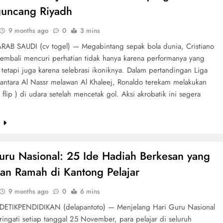
uncang Riyadh
9 months ago
0
3 mins
RAB SAUDI (cv togel) — Megabintang sepak bola dunia, Cristiano
kembali mencuri perhatian tidak hanya karena performanya yang
tetapi juga karena selebrasi ikoniknya. Dalam pertandingan Liga
 antara Al Nassr melawan Al Khaleej, Ronaldo terekam melakukan
 ( flip ) di udara setelah mencetak gol. Aksi akrobatik ini segera
e
uru Nasional: 25 Ide Hadiah Berkesan yang
dan Ramah di Kantong Pelajar
9 months ago
0
6 mins
DETIKPENDIDIKAN (delapantoto) — Menjelang Hari Guru Nasional
ingati setiap tanggal 25 November, para pelajar di seluruh