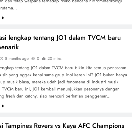
gah dan tetap waspada terhadap risiko bencana hidrometeorologi
terutama…
e
asi lengkap tentang JO1 dalam TVCM baru
enarik
8 months ago
0
20 mins
 lengkap tentang JO1 dalam TVCM baru bikin kita semua penasaran,
a sih yang nggak kenal sama grup idol keren ini? JO1 bukan hanya
rup musik biasa, mereka udah jadi fenomena di industri musik
i TVCM baru ini, JO1 kembali menunjukkan pesonanya dengan
ng fresh dan catchy, siap mencuri perhatian penggemar…
e
si Tampines Rovers vs Kaya AFC Champions