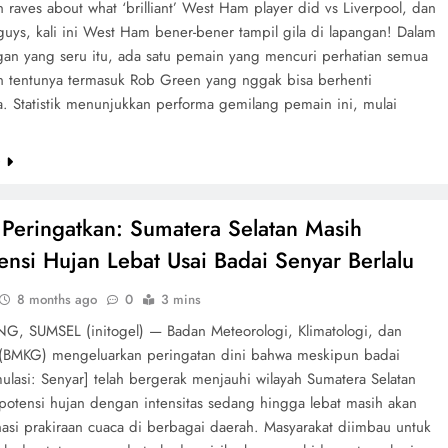
raves about what ‘brilliant’ West Ham player did vs Liverpool, dan
guys, kali ini West Ham bener-bener tampil gila di lapangan! Dalam
gan yang seru itu, ada satu pemain yang mencuri perhatian semua
n tentunya termasuk Rob Green yang nggak bisa berhenti
. Statistik menunjukkan performa gemilang pemain ini, mulai
e
eringatkan: Sumatera Selatan Masih
ensi Hujan Lebat Usai Badai Senyar Berlalu
8 months ago
0
3 mins
, SUMSEL (initogel) — Badan Meteorologi, Klimatologi, dan
 (BMKG) mengeluarkan peringatan dini bahwa meskipun badai
mulasi: Senyar] telah bergerak menjauhi wilayah Sumatera Selatan
 potensi hujan dengan intensitas sedang hingga lebat masih akan
si prakiraan cuaca di berbagai daerah. Masyarakat diimbau untuk