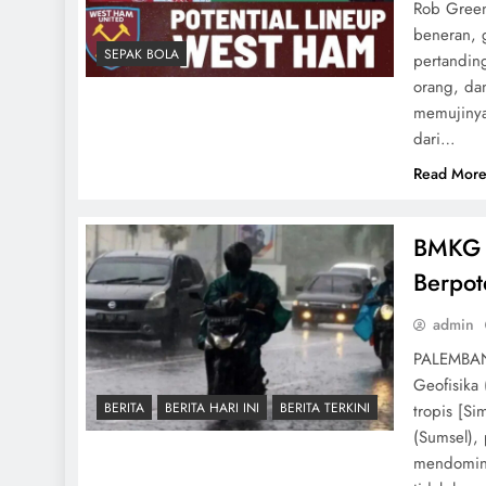
Rob Green 
beneran, 
SEPAK BOLA
pertandin
orang, da
memujinya
dari…
Read Mor
BMKG P
Berpot
admin
PALEMBANG
Geofisika
BERITA
BERITA HARI INI
BERITA TERKINI
tropis [Si
(Sumsel),
mendomina