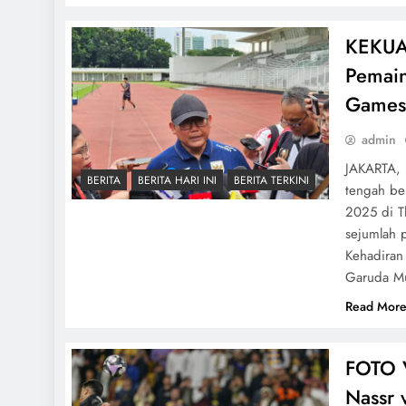
KEKUA
Pemain
Games 
admin
JAKARTA, 
BERITA
BERITA HARI INI
BERITA TERKINI
tengah be
2025 di T
sejumlah 
Kehadiran
Garuda M
Read Mor
FOTO V
Nassr 