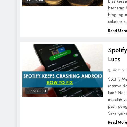
EKONOMI
bisa kera
berharap 
bingung m
sekedar k
Read Mor
Spotif
Luas
admin
Spotify M
rasanya de
TEKNOLOGI
kan? Nah, 
masalah y
pasti pen
Sayangnya,
Read Mor