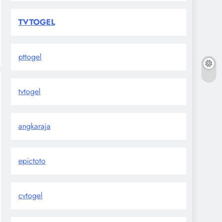
TVTOGEL
pttogel
tvtogel
angkaraja
epictoto
cvtogel