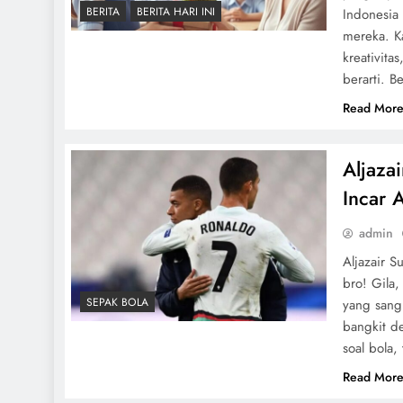
BERITA
BERITA HARI INI
Indonesia
mereka. Ka
kreativita
berarti. B
Read Mor
Aljaza
Incar 
admin
Aljazair S
bro! Gila,
SEPAK BOLA
yang sang
bangkit d
soal bola
Read Mor