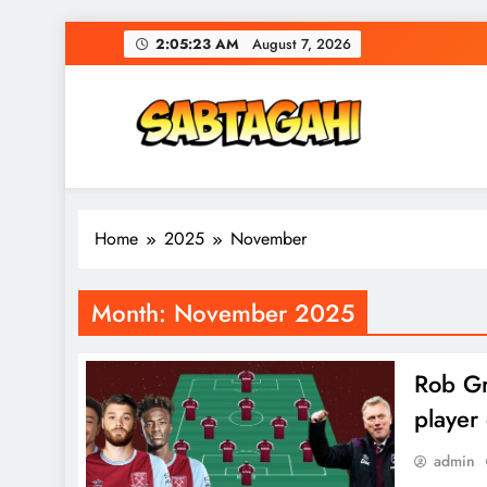
Skip
2:05:24 AM
August 7, 2026
to
content
Home
2025
November
Month:
November 2025
Rob Gr
player
admin