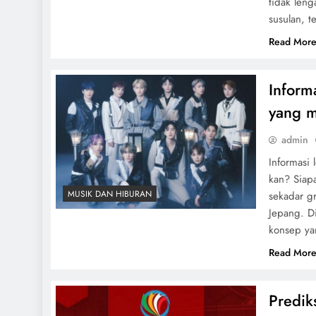
tidak len
susulan, 
Read Mor
Inform
yang m
admin
Informasi
kan? Siap
MUSIK DAN HIBURAN
sekadar g
Jepang. D
konsep ya
Read Mor
Predik