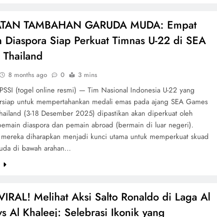
TAN TAMBAHAN GARUDA MUDA: Empat
 Diaspora Siap Perkuat Timnas U-22 di SEA
Thailand
8 months ago
0
3 mins
PSSI (togel online resmi) — Tim Nasional Indonesia U-22 yang
rsiap untuk mempertahankan medali emas pada ajang SEA Games
hailand (3-18 Desember 2025) dipastikan akan diperkuat oleh
pemain diaspora dan pemain abroad (bermain di luar negeri).
 mereka diharapkan menjadi kunci utama untuk memperkuat skuad
uda di bawah arahan…
e
IRAL! Melihat Aksi Salto Ronaldo di Laga Al
vs Al Khaleej: Selebrasi Ikonik yang