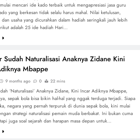
 mulai mencari ide kado terbaik untuk mengapresiasi jasa guru
do yang berkesan tidak selalu harus mahal. Nilai ketulusan,
s, dan usaha yang dicurahkan dalam hadiah seringkali jauh lebih
erikut adalah 25 ide hadiah Hari…
e
ir Sudah Naturalisasi Anaknya Zidane Kini
Adiknya Mbappe
9 months ago
0
22 mins
udah ‘Naturalisasi’ Anaknya Zidane, Kini Incar Adiknya Mbappe,
 ya, sepak bola bisa bikin hal-hal yang nggak terduga terjadi. Siapa
ka, negara yang pernah terpuruk di dunia sepak bola, kini mulai
engan strategi naturalisasi pemain muda berbakat. Ini bukan cuma
, tapi juga soal sejarah dan harapan masa depan untuk…
e