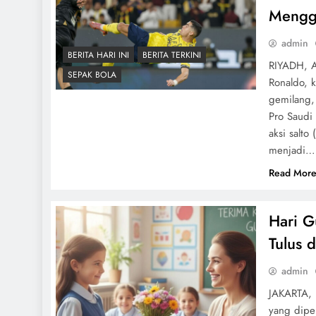
Mengg
admin
BERITA HARI INI
BERITA TERKINI
RIYADH, A
SEPAK BOLA
Ronaldo, 
gemilang, 
Pro Saudi
aksi salto
menjadi…
Read Mor
Hari G
Tulus 
admin
JAKARTA, 
yang diper