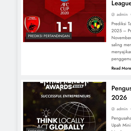
Leagu
admin
Prediksi 
2025 – Pr
PREDIKSI PERTANDINGAN
November 
saling me
menyajika
penggema
Read Mor
Pengus
2026
admin
Pengusaha
Upah Mini