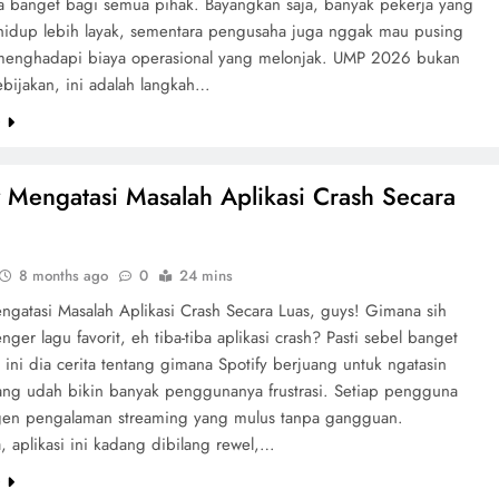
sa banget bagi semua pihak. Bayangkan saja, banyak pekerja yang
hidup lebih layak, sementara pengusaha juga nggak mau pusing
enghadapi biaya operasional yang melonjak. UMP 2026 bukan
ebijakan, ini adalah langkah…
e
y Mengatasi Masalah Aplikasi Crash Secara
8 months ago
0
24 mins
engatasi Masalah Aplikasi Crash Secara Luas, guys! Gimana sih
nger lagu favorit, eh tiba-tiba aplikasi crash? Pasti sebel banget
ini dia cerita tentang gimana Spotify berjuang untuk ngatasin
ang udah bikin banyak penggunanya frustrasi. Setiap pengguna
gen pengalaman streaming yang mulus tanpa gangguan.
 aplikasi ini kadang dibilang rewel,…
e