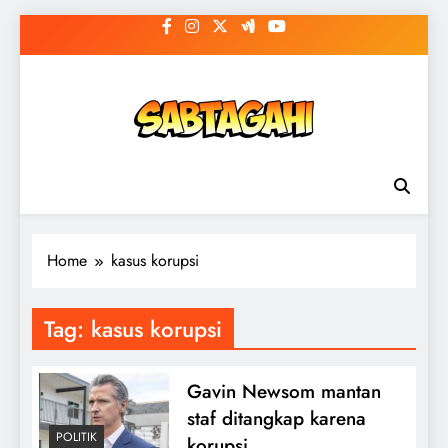
Skip
to
content
Home
kasus korupsi
Tag:
kasus korupsi
Gavin Newsom mantan
staf ditangkap karena
POLITIK
korupsi