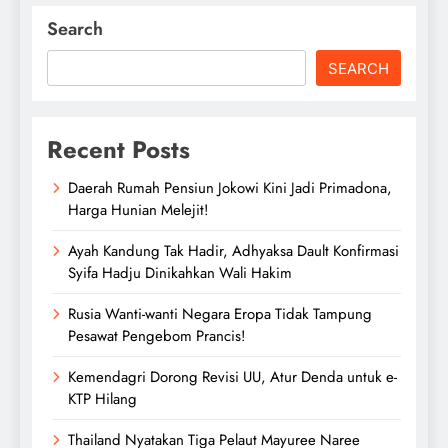
Search
SEARCH
Recent Posts
Daerah Rumah Pensiun Jokowi Kini Jadi Primadona,
Harga Hunian Melejit!
Ayah Kandung Tak Hadir, Adhyaksa Dault Konfirmasi
Syifa Hadju Dinikahkan Wali Hakim
Rusia Wanti-wanti Negara Eropa Tidak Tampung
Pesawat Pengebom Prancis!
Kemendagri Dorong Revisi UU, Atur Denda untuk e-
KTP Hilang
Thailand Nyatakan Tiga Pelaut Mayuree Naree