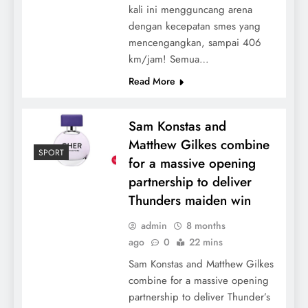
kali ini mengguncang arena
dengan kecepatan smes yang
mencengangkan, sampai 406
km/jam! Semua…
Read More
Sam Konstas and
Matthew Gilkes combine
SPORT
for a massive opening
partnership to deliver
Thunders maiden win
admin
8 months
ago
0
22 mins
Sam Konstas and Matthew Gilkes
combine for a massive opening
partnership to deliver Thunder’s