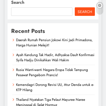
Search
SEARCH
Recent Posts
Daerah Rumah Pensiun Jokowi Kini Jadi Primadona,
Harga Hunian Melejit!
Ayah Kandung Tak Hadir, Adhyaksa Dault Konfirmasi
Syifa Hadju Dinikahkan Wali Hakim
Rusia Wanti-wanti Negara Eropa Tidak Tampung
Pesawat Pengebom Prancis!
Kemendagri Dorong Revisi UU, Atur Denda untuk e-
KTP Hilang
Thailand Nyatakan Tiga Pelaut Mayuree Naree
Meninggal di Selat Hormuz