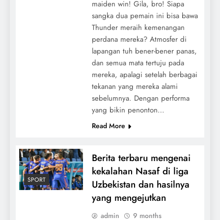
maiden win! Gila, bro! Siapa
sangka dua pemain ini bisa bawa
Thunder meraih kemenangan
perdana mereka? Atmosfer di
lapangan tuh bener-bener panas,
dan semua mata tertuju pada
mereka, apalagi setelah berbagai
tekanan yang mereka alami
sebelumnya. Dengan performa
yang bikin penonton…
Read More
Berita terbaru mengenai
kekalahan Nasaf di liga
SPORT
Uzbekistan dan hasilnya
yang mengejutkan
admin
9 months