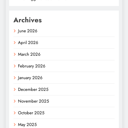
Archives
June 2026
April 2026
March 2026
February 2026
January 2026
December 2025
November 2025
October 2025
May 2025