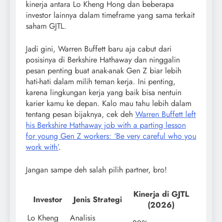
kinerja antara Lo Kheng Hong dan beberapa
investor lainnya dalam timeframe yang sama terkait
saham GJTL.
Jadi gini, Warren Buffett baru aja cabut dari
posisinya di Berkshire Hathaway dan ninggalin
pesan penting buat anak-anak Gen Z biar lebih
hati-hati dalam milih teman kerja. Ini penting,
karena lingkungan kerja yang baik bisa nentuin
karier kamu ke depan. Kalo mau tahu lebih dalam
tentang pesan bijaknya, cek deh
Warren Buffett left
his Berkshire Hathaway job with a parting lesson
for young Gen Z workers: ‘Be very careful who you
work with’
.
Jangan sampe deh salah pilih partner, bro!
Kinerja di GJTL
Investor
Jenis Strategi
(2026)
Lo Kheng
Analisis