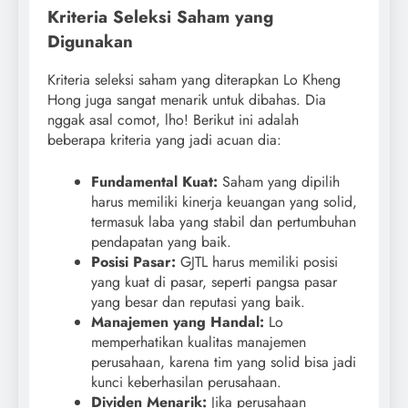
Kriteria Seleksi Saham yang
Digunakan
Kriteria seleksi saham yang diterapkan Lo Kheng
Hong juga sangat menarik untuk dibahas. Dia
nggak asal comot, lho! Berikut ini adalah
beberapa kriteria yang jadi acuan dia:
Fundamental Kuat:
Saham yang dipilih
harus memiliki kinerja keuangan yang solid,
termasuk laba yang stabil dan pertumbuhan
pendapatan yang baik.
Posisi Pasar:
GJTL harus memiliki posisi
yang kuat di pasar, seperti pangsa pasar
yang besar dan reputasi yang baik.
Manajemen yang Handal:
Lo
memperhatikan kualitas manajemen
perusahaan, karena tim yang solid bisa jadi
kunci keberhasilan perusahaan.
Dividen Menarik:
Jika perusahaan