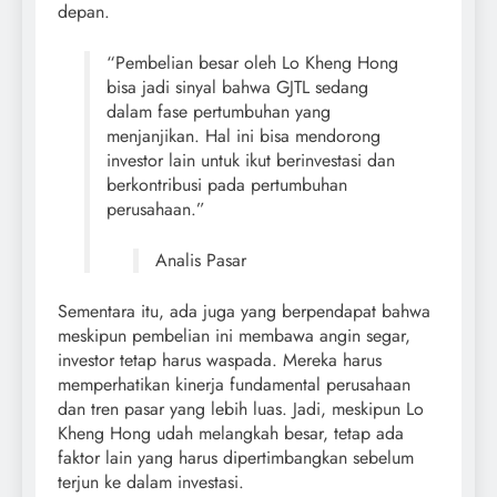
depan.
“Pembelian besar oleh Lo Kheng Hong
bisa jadi sinyal bahwa GJTL sedang
dalam fase pertumbuhan yang
menjanjikan. Hal ini bisa mendorong
investor lain untuk ikut berinvestasi dan
berkontribusi pada pertumbuhan
perusahaan.”
Analis Pasar
Sementara itu, ada juga yang berpendapat bahwa
meskipun pembelian ini membawa angin segar,
investor tetap harus waspada. Mereka harus
memperhatikan kinerja fundamental perusahaan
dan tren pasar yang lebih luas. Jadi, meskipun Lo
Kheng Hong udah melangkah besar, tetap ada
faktor lain yang harus dipertimbangkan sebelum
terjun ke dalam investasi.