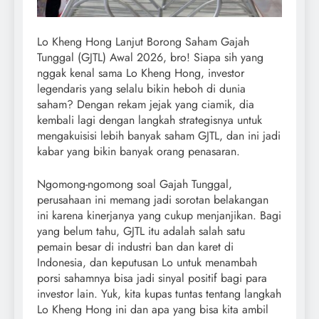
Lo Kheng Hong Lanjut Borong Saham Gajah
Tunggal (GJTL) Awal 2026, bro! Siapa sih yang
nggak kenal sama Lo Kheng Hong, investor
legendaris yang selalu bikin heboh di dunia
saham? Dengan rekam jejak yang ciamik, dia
kembali lagi dengan langkah strategisnya untuk
mengakuisisi lebih banyak saham GJTL, dan ini jadi
kabar yang bikin banyak orang penasaran.
Ngomong-ngomong soal Gajah Tunggal,
perusahaan ini memang jadi sorotan belakangan
ini karena kinerjanya yang cukup menjanjikan. Bagi
yang belum tahu, GJTL itu adalah salah satu
pemain besar di industri ban dan karet di
Indonesia, dan keputusan Lo untuk menambah
porsi sahamnya bisa jadi sinyal positif bagi para
investor lain. Yuk, kita kupas tuntas tentang langkah
Lo Kheng Hong ini dan apa yang bisa kita ambil