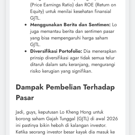
(Price Earnings Ratio) dan ROE (Return on
Equity) untuk menilai kesehatan finansial
GJTL.
Menggunakan Berita dan Sentimen:
Lo
juga memantau berita dan sentimen pasar
yang bisa mempengaruhi harga saham
GJTL.
Diversifikasi Portofolio:
Dia menerapkan
prinsip diversifikasi agar tidak semua telur
ditaruh dalam satu keranjang, mengurangi
risiko kerugian yang signifikan.
Dampak Pembelian Terhadap
Pasar
Jadi, guys, keputusan Lo Kheng Hong untuk
borong saham Gajah Tunggal (GJTL) di awal 2026
ini pastinya bikin heboh di kalangan investor.
Ketika seorang investor besar kayak dia masuk ke