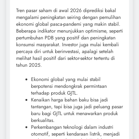
Tren pasar saham di awal 2026 diprediksi bakal
mengalami peningkatan seiring dengan pemulihan
ekonomi global pasca-pandemi yang makin stabil.
Beberapa indikator menunjukkan optimisme, seperti
pertumbuhan PDB yang positif dan peningkatan
konsumsi masyarakat. Investor juga mulai kembali
percaya diri untuk berinvestasi, apalagi setelah
melihat hasil positif dari sektor-sektor tertentu di
tahun 2025.
Ekonomi global yang mulai stabil
berpotensi mendongkrak permintaan
terhadap produk GJTL.
Kenaikan harga bahan baku bisa jadi
tantangan, tapi bisa juga jadi peluang pasar
baru bagi GJTL untuk menawarkan produk
berkualitas.
Perkembangan teknologi dalam industri
otomotif, seperti kendaraan listrik, menjadi