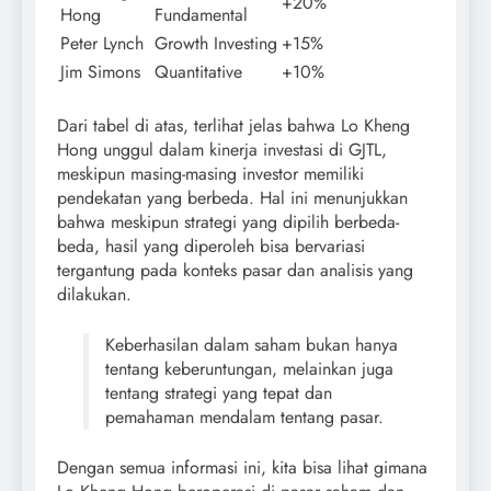
+20%
Hong
Fundamental
Peter Lynch
Growth Investing
+15%
Jim Simons
Quantitative
+10%
Dari tabel di atas, terlihat jelas bahwa Lo Kheng
Hong unggul dalam kinerja investasi di GJTL,
meskipun masing-masing investor memiliki
pendekatan yang berbeda. Hal ini menunjukkan
bahwa meskipun strategi yang dipilih berbeda-
beda, hasil yang diperoleh bisa bervariasi
tergantung pada konteks pasar dan analisis yang
dilakukan.
Keberhasilan dalam saham bukan hanya
tentang keberuntungan, melainkan juga
tentang strategi yang tepat dan
pemahaman mendalam tentang pasar.
Dengan semua informasi ini, kita bisa lihat gimana