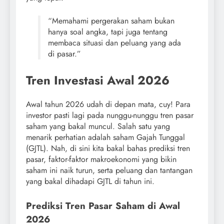
“Memahami pergerakan saham bukan
hanya soal angka, tapi juga tentang
membaca situasi dan peluang yang ada
di pasar.”
Tren Investasi Awal 2026
Awal tahun 2026 udah di depan mata, cuy! Para
investor pasti lagi pada nunggu-nunggu tren pasar
saham yang bakal muncul. Salah satu yang
menarik perhatian adalah saham Gajah Tunggal
(GJTL). Nah, di sini kita bakal bahas prediksi tren
pasar, faktor-faktor makroekonomi yang bikin
saham ini naik turun, serta peluang dan tantangan
yang bakal dihadapi GJTL di tahun ini.
Prediksi Tren Pasar Saham di Awal
2026