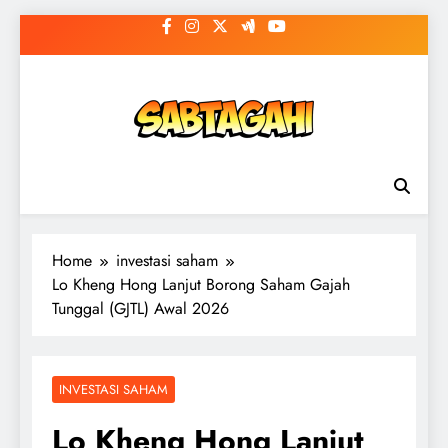
Skip
to
content
Home
investasi saham
Lo Kheng Hong Lanjut Borong Saham Gajah
Tunggal (GJTL) Awal 2026
INVESTASI SAHAM
Lo Kheng Hong Lanjut