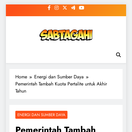
Skip
to
content
Home
Energi dan Sumber Daya
Pemerintah Tambah Kuota Pertalite untuk Akhir
Tahun
ENERGI DAN SUMBER DAYA
Pemerintah Tambah