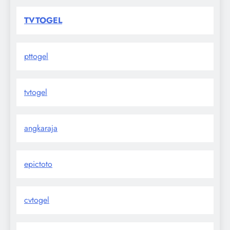
TVTOGEL
pttogel
tvtogel
angkaraja
epictoto
cvtogel