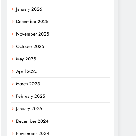
January 2026
December 2025
November 2025
October 2025
May 2025
April 2025
March 2025
February 2025
January 2025
December 2024
November 2024